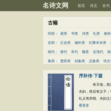
名诗文网
首页
诗文
名句
古籍
经部：
易类
书类
诗类
礼类
春秋
史部：
正史类
编年类
纪事本末类
朝代：
唐代
宋代
魏晋
近现代
南
隋代
未知
集部：
楚辞类
别集类
总集类
诗文
序卦传·下篇
有天地，然后有万
夫妇，然后有父子；
礼义有所错。夫妇之
看更多