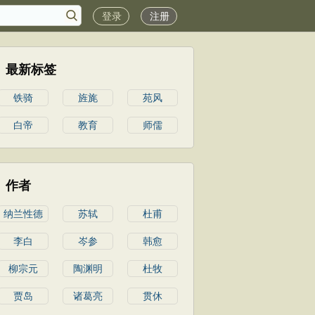
登录
注册
最新标签
铁骑
旌旄
苑风
白帝
教育
师儒
作者
纳兰性德
苏轼
杜甫
李白
岑参
韩愈
柳宗元
陶渊明
杜牧
贾岛
诸葛亮
贯休