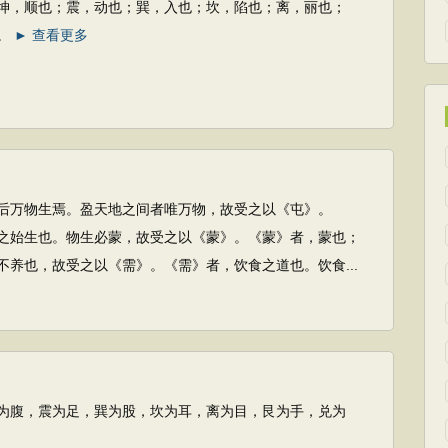
也；震，动也；巽，入也；坎，陷也；离，丽也；
。
► 查看更多
生焉。盈天地之间者唯万物，故受之以《屯》。
之始生也。物生必蒙，故受之以《蒙》。《蒙》者，蒙也；
不养也，故受之以《需》。《需》者，饮食之道也。饮食...
震为足，巽为股，坎为耳，离为目，艮为手，兑为