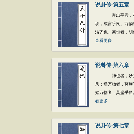
说卦传·第五章
帝出乎震，齐乎巽
坎，成言乎艮。万物
洁齐也。离也者，明
查看更多
说卦传·第六章
神也者，妙万物而
风；燥万物者，莫熯
始万物者，莫盛乎艮
看更多
说卦传·第七章