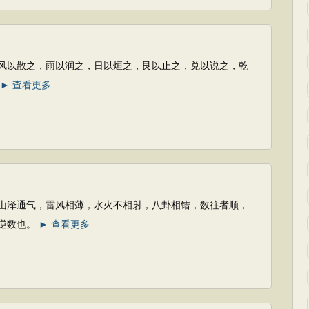
之，雨以润之，日以烜之，艮以止之，兑以说之，乾
► 查看更多
气，雷风相薄，水火不相射，八卦相错，数往者顺，
逆数也。
► 查看更多