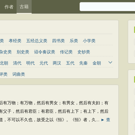
古籍
作者
类
孝经类
五经总义类
四书类
乐类
小学类
杂史类
别史类
诏令奏议类
传记类
史钞类
北朝
清代
明代
元代
两汉
五代
先秦
金朝
评类
词曲类
物；有万物，然后有男女；有男女，然后有夫妇；有
有父子，然后有君臣；有君臣，然后有上下；有上下，然后
道，不可以不久也，故受之以《恒》。《恒》者，久...
► 查