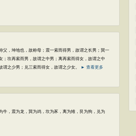
坤地也，故称母；震一索而得男，故谓之长男；巽一
女；坎再索而男，故谓之中男；离再索而得女，故谓之中
故谓之少男；兑三索而得女，故谓之少女。
► 查看更多
震为龙，巽为鸡，坎为豕，离为雉，艮为狗，兑为