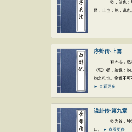
乾，健也；坤，顺
艮，止也；兑，说也
序卦传·上篇
有天地，然后万物
《屯》者，盈也；物
物之稚也。物稚不可
► 查看更多
说卦传·第九章
乾为首，坤为腹，
口。
► 查看更多