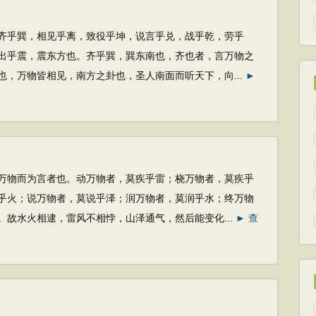
，相见乎离，致役乎坤，说言乎兑，战乎乾，劳乎
出乎震，震东方也。齐乎巽，巽东南也，齐也者，言万物之
也，万物皆相见，南方之卦也，圣人南面而听天下，向...
►
为言者也。动万物者，莫疾乎雷；桡万物者，莫疾乎
乎火；说万物者，莫说乎泽；润万物者，莫润乎水；终万物
。故水火相逮，雷风不相悖，山泽通气，然后能变化...
► 查