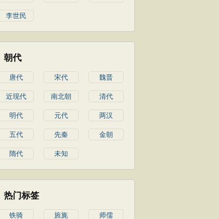
李世民
朝代
唐代
宋代
魏晋
近现代
南北朝
清代
明代
元代
两汉
五代
先秦
金朝
隋代
未知
热门标签
铁骑
旌旄
师儒