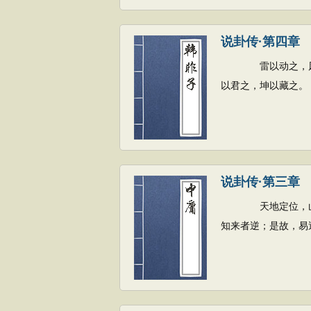
说卦传·第四章
雷以动之，风以散
以君之，坤以藏之。
说卦传·第三章
天地定位，山泽通
知来者逆；是故，易