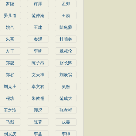
罗隐
许浑
孟郊
晏几道
范仲淹
王勃
姚合
王建
陆龟蒙
朱熹
秦观
杜荀鹤
方干
李峤
戴叔伦
郑燮
陈子昂
赵长卿
郑谷
文天祥
刘辰翁
刘克庄
卓文君
吴融
程垓
朱敦儒
范成大
王之涣
顾况
张孝祥
马戴
陈著
戎昱
刘义庆
李益
李绅