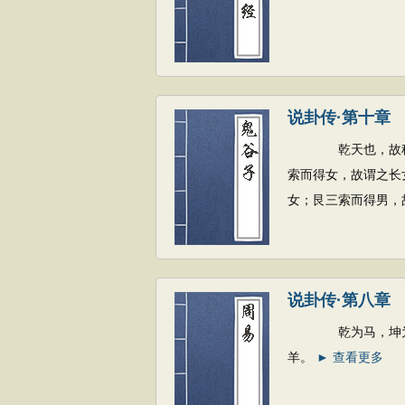
说卦传·第十章
乾天也，故称父，
索而得女，故谓之长
女；艮三索而得男，
说卦传·第八章
乾为马，坤为牛，
羊。
► 查看更多