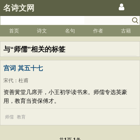
名诗文网
首页
诗文
名句
作者
古籍
与“师儒”相关的标签
宫词 其五十七
宋代
：
杜甫
资善黉堂几席开，小王初学读书来。师儒专选英豪
用，教育当资保傅才。
师儒
教育
共
页
条
1
1