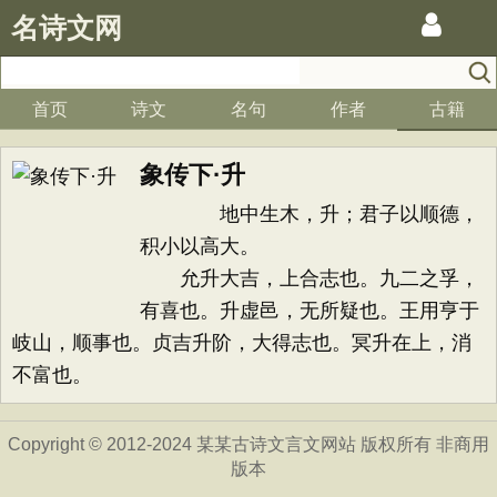
名诗文网
首页
诗文
名句
作者
古籍
象传下·升
地中生木，升；君子以顺德，
积小以高大。
允升大吉，上合志也。九二之孚，
有喜也。升虚邑，无所疑也。王用亨于
岐山，顺事也。贞吉升阶，大得志也。冥升在上，消
不富也。
Copyright © 2012-2024 某某古诗文言文网站 版权所有 非商用
版本