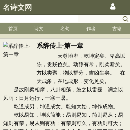
名诗文网
首页
诗文
名句
作者
古籍
系辞传上·第一章
天尊地卑，乾坤定矣。卑高以
陈，贵贱位矣。动静有常，刚柔断矣。
方以类聚，物以群分，吉凶生矣。 在
天成象，在地成形，变化见矣。
是故刚柔相摩，八卦相荡，鼓之以雷霆，润之以
风雨；日月运行，一寒一暑。
乾道成男，坤道成女。乾知大始，坤作成物。
乾以易知，坤以简能；易则易知，简则易从；易
知则有亲，易从则有功；有亲则可久，有功则可大；