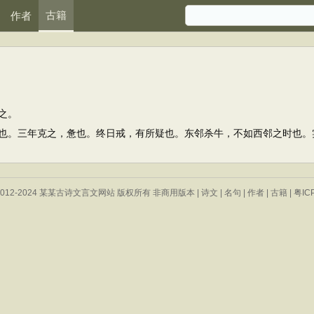
古籍
作者
之。
。三年克之，惫也。终日戒，有所疑也。东邻杀牛，不如西邻之时也。
 © 2012-2024 某某古诗文言文网站 版权所有 非商用版本 |
诗文
|
名句
|
作者
|
古籍
|
粤IC