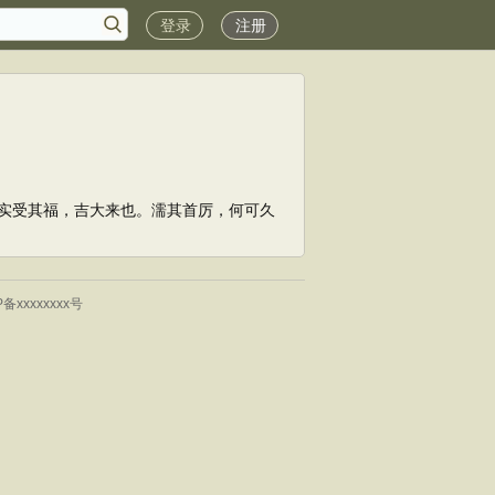
登录
注册
实受其福，吉大来也。濡其首厉，何可久
P备xxxxxxxx号