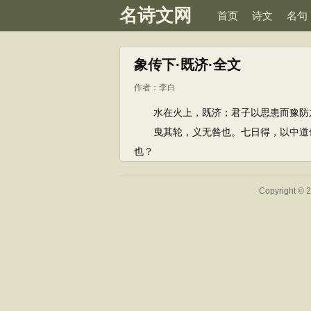
名诗文网
首页
诗文
名句
象传下·既济·全文
作者：
李白
水在火上，既济；君子以思患而豫防
曳其轮，义无咎也。七日得，以中道也
也？
Copyright