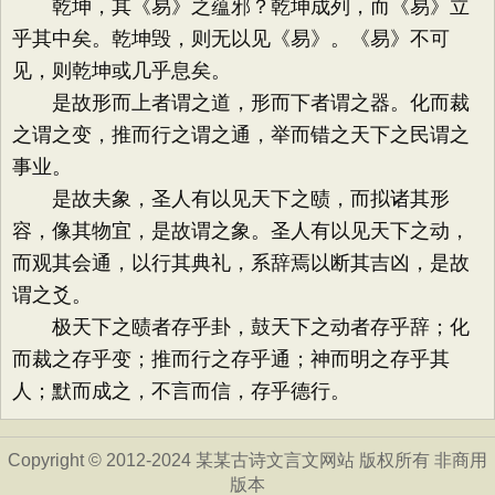
乾坤，其《易》之蕴邪？乾坤成列，而《易》立
乎其中矣。乾坤毁，则无以见《易》。《易》不可
见，则乾坤或几乎息矣。
是故形而上者谓之道，形而下者谓之器。化而裁
之谓之变，推而行之谓之通，举而错之天下之民谓之
事业。
是故夫象，圣人有以见天下之赜，而拟诸其形
容，像其物宜，是故谓之象。圣人有以见天下之动，
而观其会通，以行其典礼，系辞焉以断其吉凶，是故
谓之爻。
极天下之赜者存乎卦，鼓天下之动者存乎辞；化
而裁之存乎变；推而行之存乎通；神而明之存乎其
人；默而成之，不言而信，存乎德行。
Copyright © 2012-2024 某某古诗文言文网站 版权所有 非商用
版本