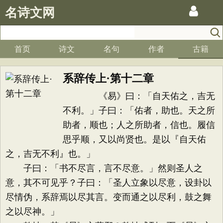
名诗文网
首页
诗文
名句
作者
古籍
系辞传上·第十二章
《易》曰：「自天佑之，吉无
不利。」子曰：「佑者，助也。天之所
助者，顺也；人之所助者，信也。履信
思乎顺，又以尚贤也。是以『自天佑
之，吉无不利』也。」
子曰：「书不尽言，言不尽意。」然则圣人之
意，其不可见乎？子曰：「圣人立象以尽意，设卦以
尽情伪，系辞焉以尽其言。变而通之以尽利，鼓之舞
之以尽神。」