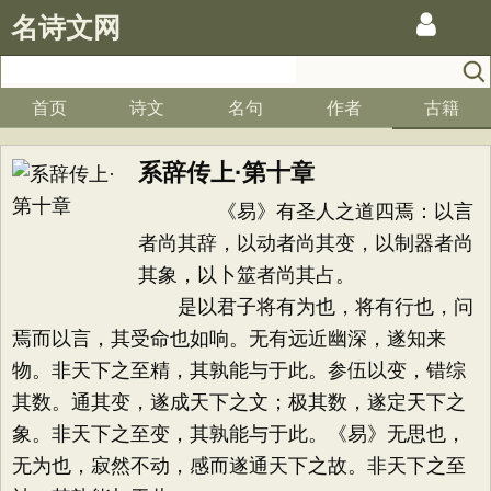
名诗文网
首页
诗文
名句
作者
古籍
系辞传上·第十章
《易》有圣人之道四焉：以言
者尚其辞，以动者尚其变，以制器者尚
其象，以卜筮者尚其占。
是以君子将有为也，将有行也，问
焉而以言，其受命也如响。无有远近幽深，遂知来
物。非天下之至精，其孰能与于此。参伍以变，错综
其数。通其变，遂成天下之文；极其数，遂定天下之
象。非天下之至变，其孰能与于此。《易》无思也，
无为也，寂然不动，感而遂通天下之故。非天下之至