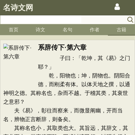
名诗文网
首页
诗文
名句
作者
古籍
系辞传下·第六章
子曰：「乾坤，其《易》之门
耶？」
乾，阳物也；坤，阴物也。阴阳合
德，而刚柔有体。以体天地之撰，以通
神明之德。其称名也，杂而不越。于稽其类，其衰世
之意邪？
夫《易》，彰往而察来，而微显阐幽，开而当
名，辨物正言断辞，则备矣。
其称名也小，其取类也大。其旨远，其辞文，其