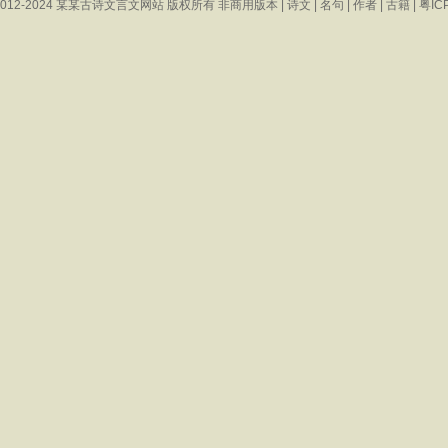
 © 2012-2024 某某古诗文言文网站 版权所有 非商用版本 |
诗文
|
名句
|
作者
|
古籍
|
粤IC