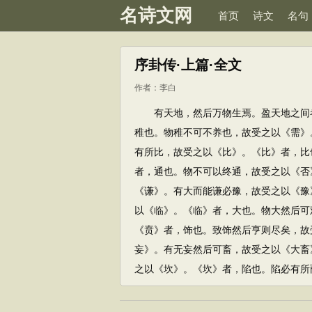
名诗文网
首页
诗文
名句
序卦传·上篇·全文
作者：
李白
有天地，然后万物生焉。盈天地之间者
稚也。物稚不可不养也，故受之以《需》
有所比，故受之以《比》。《比》者，比
者，通也。物不可以终通，故受之以《否
《谦》。有大而能谦必豫，故受之以《豫
以《临》。《临》者，大也。物大然后可
《贲》者，饰也。致饰然后亨则尽矣，故
妄》。有无妄然后可畜，故受之以《大畜
之以《坎》。《坎》者，陷也。陷必有所