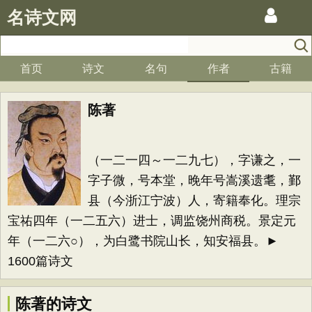
名诗文网
首页
诗文
名句
作者
古籍
陈著
（一二一四～一二九七），字谦之，一
字子微，号本堂，晚年号嵩溪遗耄，鄞
县（今浙江宁波）人，寄籍奉化。理宗
宝祐四年（一二五六）进士，调监饶州商税。景定元
年（一二六○），为白鹭书院山长，知安福县。►
1600篇诗文
陈著的诗文