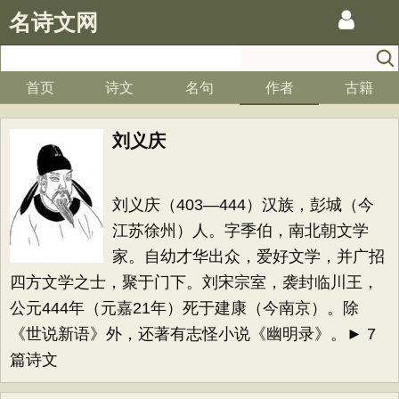
名诗文网
首页
诗文
名句
作者
古籍
刘义庆
刘义庆（403—444）汉族，彭城（今
江苏徐州）人。字季伯，南北朝文学
家。自幼才华出众，爱好文学，并广招
四方文学之士，聚于门下。刘宋宗室，袭封临川王，
公元444年（元嘉21年）死于建康（今南京）。除
《世说新语》外，还著有志怪小说《幽明录》。► 7
篇诗文