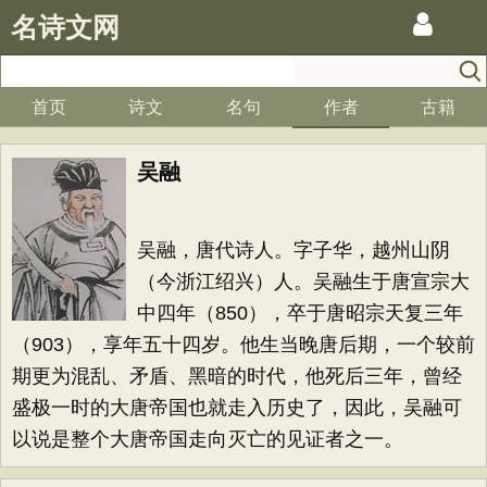
名诗文网
首页
诗文
名句
作者
古籍
吴融
吴融，唐代诗人。字子华，越州山阴
（今浙江绍兴）人。吴融生于唐宣宗大
中四年（850），卒于唐昭宗天复三年
（903），享年五十四岁。他生当晚唐后期，一个较前
期更为混乱、矛盾、黑暗的时代，他死后三年，曾经
盛极一时的大唐帝国也就走入历史了，因此，吴融可
以说是整个大唐帝国走向灭亡的见证者之一。