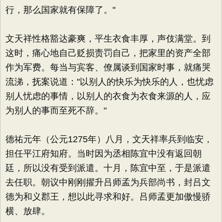
行，那么国家就有保障了。"
文天祥性格豁达豪爽，平生衣食丰厚，声伎满堂。到
这时，痛心地自己贬损责罚自己，把家里的资产全部
作为军费。每当与宾客、僚属谈到国家时事，就痛哭
流涕，抚案说道："以别人的快乐为快乐的人，也忧虑
别人忧虑的事情，以别人的衣食为衣食来源的人，应
为别人的事而至死不辞。"
德祐元年（公元1275年）八月，文天祥率兵到临安，
担任平江府知府。当时因为丞相陈宜中没有返回朝
廷，所以没有受到派遣。十月，陈宜中至，于是派遣
去任职。朝议中刚刚擢升吕师孟为兵部尚书，封吕文
德为和义郡王，想以此寻求和好。吕师孟更加傲慢骄
横、放肆。