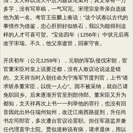
惰，文天祥以法天不息为题议论策对，其文章有一万
多字，没有写草稿，一气写完。宋理宗皇帝亲自选拔
他为第一名。考官王应麟上奏说："这个试卷以古代的
事情作为借鉴，忠心肝胆好似铁石，我以为能得到这
样的人才可喜可贺。"宝佑四年（1256年）中状元后再
改字宋瑞。不久，他父亲逝世，回家守丧。
开庆初年（公元1259年），元朝的军队侵伐宋朝，宦
官董宋臣对皇上说要迁都，没有人敢议论说这是错
的。文天祥当时入朝任命为宁海军节度判官，上书"请
求斩杀董宋臣，以统一人心"。因不被采纳，就自己请
免职回乡。后来逐渐升官至刑部侍郎。董宋臣又升为
都知，文天祥再次上书一一列举他的罪行，也没有回
音因此出外任瑞州知州，改迁江南西路提刑，升任尚
书左司郎官，多次遭台官议论罢职。担任军器监并兼
任代理直学士院。贾似道称说有病，请求退休，用以