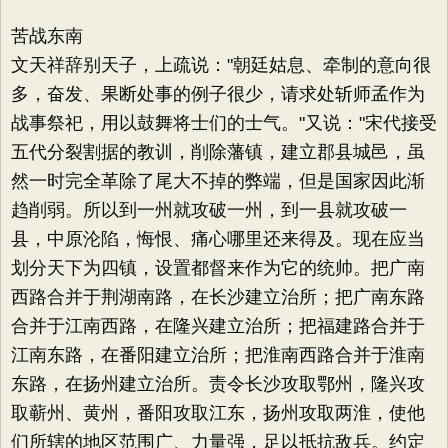
苦战东南
文天祥辞别天子，上疏说："朝廷姑息、牵制的意向很
多，奋发、果断处事的例子很少，请求处斩师孟作为
战事祭祀，用以鼓舞将士们的士气。"又说："宋代接受
五代分裂割据的教训，削除藩镇，建立郡县城邑，虽
然一时完全革除了尾大不掉的弊端，但是国家因此渐
趋削弱。所以到一州就攻破一州，到一县就攻破一
县，中原沦陷，悔恨、痛心哪里还来得及。现在应当
划分天下为四镇，设置都督来作为它的统帅。把广南
西路合并于荆湖南路，在长沙建立治所；把广南东路
合并于江南西路，在隆兴建立治所；把福建路合并于
江南东路，在番阳建立治所；把淮南西路合并于淮南
东路，在扬州建立治所。责令长沙攻取鄂州，隆兴攻
取蕲州、黄州，番阳攻取江东，扬州攻取两淮，使他
们所辖的地区范围广、力量强，足以抵抗敌兵。约定