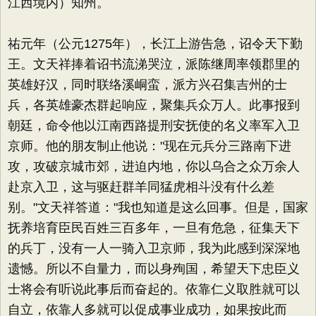
江西境内）知州。
祐元年（公元1275年），长江上游告急，诏令天下勤
王。文天祥捧着诏书流涕哭泣，派陈继周率领郡里的
英雄好汉，同时联络溪峒蛮，派方兴召集吉州的士
兵，各英雄豪杰群起响应，聚集兵众万人。此事报到
朝廷，命令他以江南西路提刑安抚使的名义率军入卫
京师。他的朋友制止他说："现在元兵分三路南下进
攻，攻破京城市郊，进迫内地，你以乌合之众万余人
赴京入卫，这与驱赶群羊同猛虎相斗没有什么差
别。"文天祥答道："我也知道是这么回事。但是，国家
抚养培育臣民百姓三百多年，一旦有危急，征集天下
的兵丁，没有一人一骑入卫京师，我为此感到深深地
遗憾。所以不自量力，而以身殉国，希望天下忠臣义
士将会有听说此事后而奋起的。依靠仁义取胜就可以
自立，依靠人多就可以促成事业成功，如果按此而