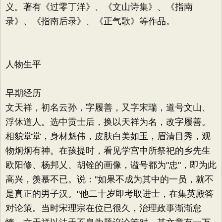
义。著有《过零丁洋》、《文山诗集》、《指南
录》、《指南后录》、《正气歌》等作品。
人物生平
早期经历
文天祥，初名云孙，字履善，又字宋瑞，道号文山、
浮休道人。选中贡士后，换以天祥为名，改字履善。
相貌堂堂，身材魁伟，皮肤白美如玉，眉清目秀，观
物炯炯有神。在孩提时，看见学宫中所祭祀的乡先生
欧阳修、杨邦乂、胡铨的画像，谥号都为"忠"，即为此
高兴，羡慕不已。说："如果不成为其中的一员，就不
是真正的男子汉。"他二十岁即考取进士，在集英殿答
对论策。当时宋理宗在位已很久，治理政事渐渐怠