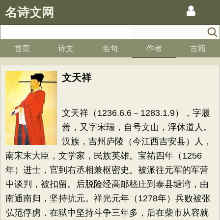
名诗文网
首页
诗文
名句
作者
古籍
文天祥
文天祥（1236.6.6－1283.1.9），字履
善，又字宋瑞，自号文山，浮休道人。
汉族，吉州庐陵（今江西吉安县）人，
南宋末大臣，文学家，民族英雄。宝祐四年（1256
年）进士，官到右丞相兼枢密史。被派往元军的军营
中谈判，被扣留。后脱险经高邮嵇庄到泰县塘湾，由
南通南归，坚持抗元。祥光元年（1278年）兵败被张
弘范俘虏，在狱中坚持斗争三年多，后在柴市从容就