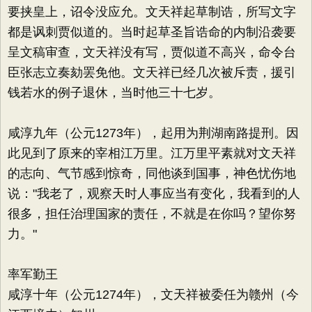
要挟皇上，诏令没应允。文天祥起草制诰，所写文字
都是讽刺贾似道的。当时起草圣旨诰命的内制沿袭要
呈文稿审查，文天祥没有写，贾似道不高兴，命令台
臣张志立奏劾罢免他。文天祥已经几次被斥责，援引
钱若水的例子退休，当时他三十七岁。
咸淳九年（公元1273年），起用为荆湖南路提刑。因
此见到了原来的宰相江万里。江万里平素就对文天祥
的志向、气节感到惊奇，同他谈到国事，神色忧伤地
说："我老了，观察天时人事应当有变化，我看到的人
很多，担任治理国家的责任，不就是在你吗？望你努
力。"
率军勤王
咸淳十年（公元1274年），文天祥被委任为赣州（今