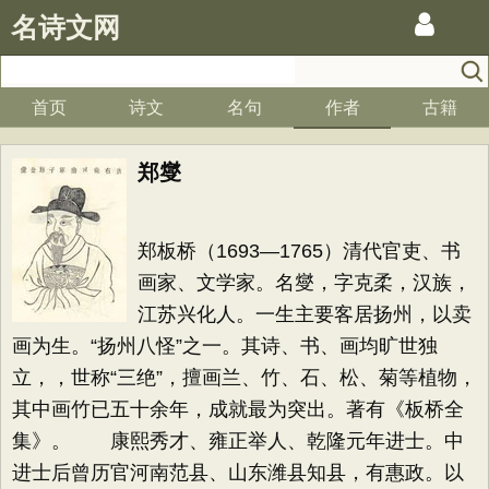
名诗文网
首页
诗文
名句
作者
古籍
郑燮
郑板桥（1693—1765）清代官吏、书
画家、文学家。名燮，字克柔，汉族，
江苏兴化人。一生主要客居扬州，以卖
画为生。“扬州八怪”之一。其诗、书、画均旷世独
立，，世称“三绝”，擅画兰、竹、石、松、菊等植物，
其中画竹已五十余年，成就最为突出。著有《板桥全
集》。 康熙秀才、雍正举人、乾隆元年进士。中
进士后曾历官河南范县、山东潍县知县，有惠政。以