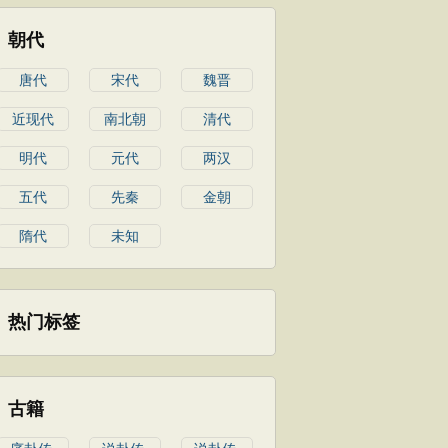
朝代
唐代
宋代
魏晋
近现代
南北朝
清代
明代
元代
两汉
五代
先秦
金朝
隋代
未知
热门标签
古籍