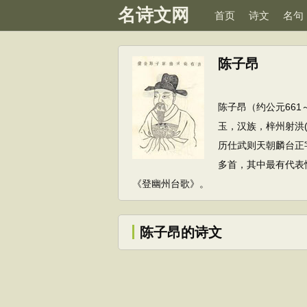
名诗文网
首页
诗文
名句
陈子昂
陈子昂（约公元66
玉，汉族，梓州射洪
历仕武则天朝麟台正
多首，其中最有代表
《登幽州台歌》。
陈子昂的诗文