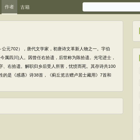
作者
古籍
1～公元702），唐代文学家，初唐诗文革新人物之一。字伯
(今属四川)人。因曾任右拾遗，后世称为陈拾遗。光宅进士，
字、右拾遗。解职归乡后受人所害，忧愤而死。其存诗共100
性的是《感遇》诗38首，《蓟丘览古赠卢居士藏用》7首和