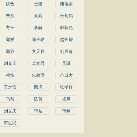
姚合
王建
陆龟蒙
朱熹
秦观
杜荀鹤
方干
李峤
戴叔伦
郑燮
陈子昂
赵长卿
郑谷
文天祥
刘辰翁
刘克庄
卓文君
吴融
程垓
朱敦儒
范成大
王之涣
顾况
张孝祥
马戴
陈著
戎昱
刘义庆
李益
李绅
李世民