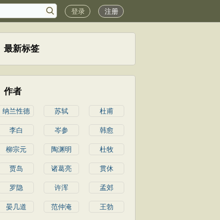
登录
注册
最新标签
作者
纳兰性德
苏轼
杜甫
李白
岑参
韩愈
柳宗元
陶渊明
杜牧
贾岛
诸葛亮
贯休
罗隐
许浑
孟郊
晏几道
范仲淹
王勃