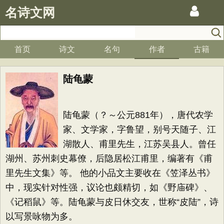
名诗文网
首页
诗文
名句
作者
古籍
陆龟蒙
陆龟蒙（？～公元881年），唐代农学
家、文学家，字鲁望，别号天随子、江
湖散人、甫里先生，江苏吴县人。曾任
湖州、苏州刺史幕僚，后隐居松江甫里，编著有《甫
里先生文集》等。 他的小品文主要收在《笠泽丛书》
中，现实针对性强，议论也颇精切，如《野庙碑》、
《记稻鼠》等。陆龟蒙与皮日休交友，世称“皮陆”，诗
以写景咏物为多。