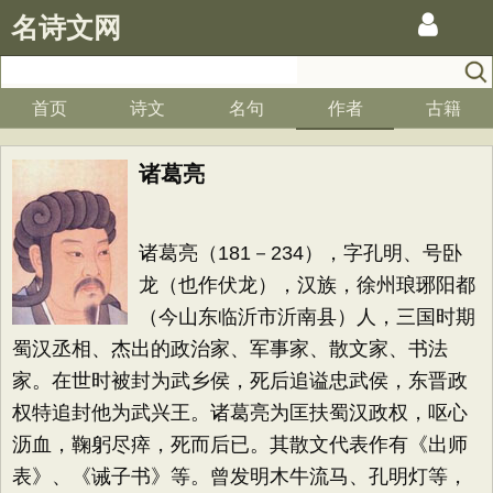
名诗文网
首页
诗文
名句
作者
古籍
诸葛亮
诸葛亮（181－234），字孔明、号卧
龙（也作伏龙），汉族，徐州琅琊阳都
（今山东临沂市沂南县）人，三国时期
蜀汉丞相、杰出的政治家、军事家、散文家、书法
家。在世时被封为武乡侯，死后追谥忠武侯，东晋政
权特追封他为武兴王。诸葛亮为匡扶蜀汉政权，呕心
沥血，鞠躬尽瘁，死而后已。其散文代表作有《出师
表》、《诫子书》等。曾发明木牛流马、孔明灯等，