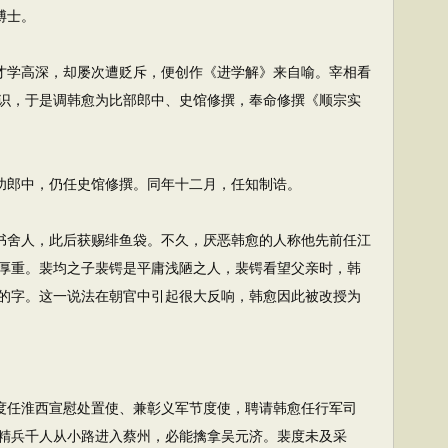
博士。
才学高深，却屡次遭贬斥，便创作《进学解》来自喻。宰相看
识，于是调韩愈为比部郎中、史馆修撰，奉命修撰《顺宗实
功郎中，仍任史馆修撰。同年十二月，任知制诰。
书舍人，此后获赐绯鱼袋。不久，厌恶韩愈的人称他先前任江
厚重。裴均之子裴锷是平庸浅陋之人，裴锷看望父亲时，韩
的字。这一说法在朝官中引起很大反响，韩愈因此被改授为
度任淮西宣慰处置使、兼彰义军节度使，聘请韩愈任行军司
精兵千人从小路进入蔡州，必能擒拿吴元济。裴度未及采