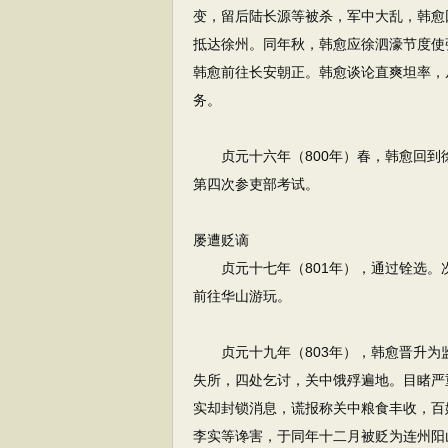
变，留后陆长源等被杀，军中大乱，韩愈
抵达徐州。同年秋，韩愈应徐泗濠节度使
韩愈前往长安朝正。韩愈谈论直爽坦率，
务。
贞元十六年（800年）春，韩愈回到
第四次参吏部考试。
屡遭贬谪
贞元十七年（801年），通过铨选。
前往华山游玩。
贞元十九年（803年），韩愈晋升为
失所，四处乞讨，关中饿殍遍地。目睹严
实却封锁消息，谎报称关中粮食丰收，百
李实等谗害，于同年十二月被贬为连州阳