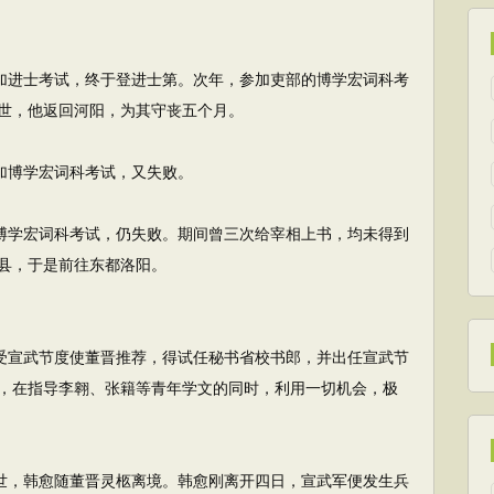
加进士考试，终于登进士第。次年，参加吏部的博学宏词科考
世，他返回河阳，为其守丧五个月。
加博学宏词科考试，又失败。
博学宏词科考试，仍失败。期间曾三次给宰相上书，均未得到
县，于是前往东都洛阳。
受宣武节度使董晋推荐，得试任秘书省校书郎，并出任宣武节
，在指导李翱、张籍等青年学文的同时，利用一切机会，极
世，韩愈随董晋灵柩离境。韩愈刚离开四日，宣武军便发生兵