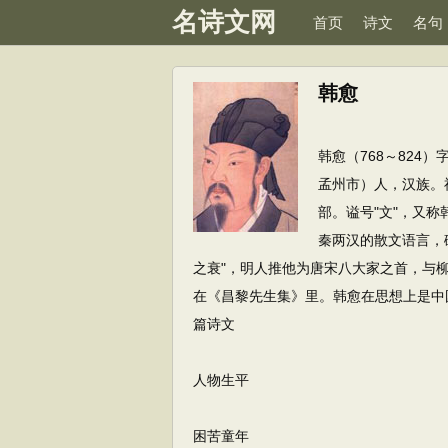
名诗文网
首页
诗文
名句
韩愈
韩愈（768～82
孟州市）人，汉族。
部。谥号"文"，又
秦两汉的散文语言，
之衰"，明人推他为唐宋八大家之首，与柳宗
在《昌黎先生集》里。韩愈在思想上是中国
篇诗文
人物生平
困苦童年