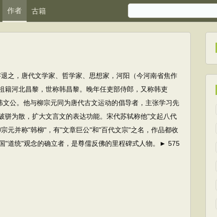
作者
古籍
4）字退之，唐代文学家、哲学家、思想家，河阳（今河南省焦作
祖籍河北昌黎，世称韩昌黎。晚年任吏部侍郎，又称韩吏
称韩文公。他与柳宗元同为唐代古文运动的倡导者，主张学习先
破骈为散，扩大文言文的表达功能。宋代苏轼称他"文起八代
元并称"韩柳"，有"文章巨公"和"百代文宗"之名，作品都收
"道统"观念的确立者，是尊儒反佛的里程碑式人物。► 575