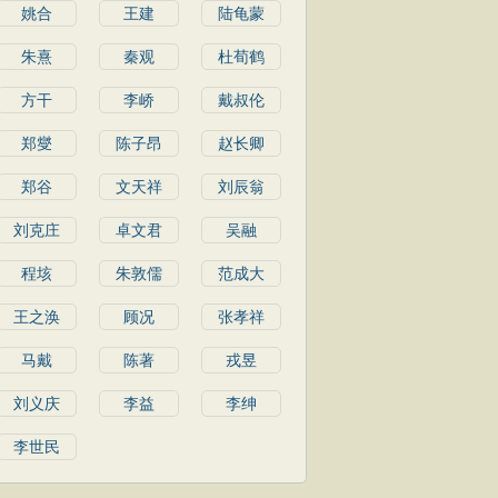
姚合
王建
陆龟蒙
朱熹
秦观
杜荀鹤
方干
李峤
戴叔伦
郑燮
陈子昂
赵长卿
郑谷
文天祥
刘辰翁
刘克庄
卓文君
吴融
程垓
朱敦儒
范成大
王之涣
顾况
张孝祥
马戴
陈著
戎昱
刘义庆
李益
李绅
李世民