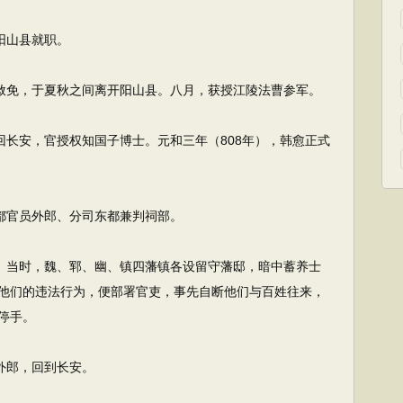
阳山县就职。
赦免，于夏秋之间离开阳山县。八月，获授江陵法曹参军。
长安，官授权知国子博士。元和三年（808年），韩愈正式
都官员外郎、分司东都兼判祠部。
。当时，魏、郓、幽、镇四藩镇各设留守藩邸，暗中蓄养士
他们的违法行为，便部署官吏，事先自断他们与百姓往来，
停手。
外郎，回到长安。