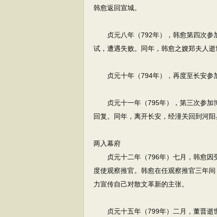
韩愈返回宣城。
贞元八年（792年），韩愈第四次参
试，遭遇失败。同年，韩愈之嫂郑夫人逝
贞元十年（794年），再度至长安参
贞元十一年（795年），第三次参加
回复。同年，离开长安，经潼关回到河阳
两入幕府
贞元十二年（796年）七月，韩愈因
度使观察推官。韩愈在任观察推官三年间
力宣传自己对散文革新的主张。
贞元十五年（799年）二月，董晋逝