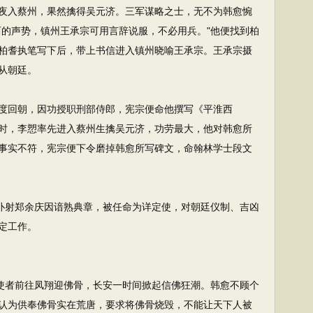
夜入蔡州，果然擒得吴元济。三军谋略之士，无不为韩愈惋
西的声势，镇州王承宗可用言辞说服，不必用兵。"他便找到柏
柏耆执笔写下后，带上书信进入镇州晓喻王承宗。王承宗摄
从朝廷。
回朝，因功授职刑部侍郎，宪宗便命他撰写《平淮西
时，李愬率先进入蔡州生擒吴元济，功劳最大，他对韩愈所
事实不符，宪宗便下令磨掉韩愈所写碑文，命翰林学士段文
仆射郑余庆因谙熟典章，被任命为详定使，对朝廷仪制、吉凶
定工作。
使者前往凤翔迎佛骨，长安一时间掀起信佛狂潮。韩愈不顾个
认为供奉佛骨实在荒唐，要求将佛骨烧毁，不能让天下人被