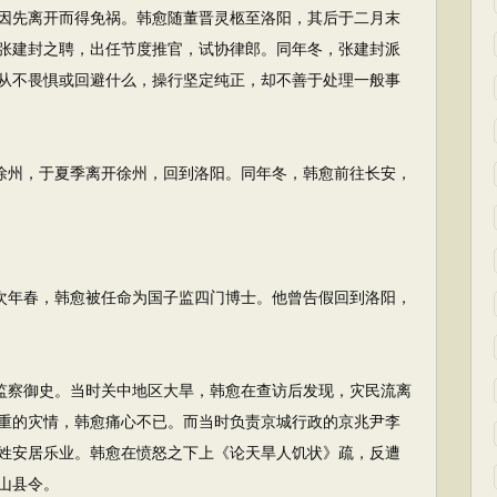
因先离开而得免祸。韩愈随董晋灵柩至洛阳，其后于二月末
张建封之聘，出任节度推官，试协律郎。同年冬，张建封派
从不畏惧或回避什么，操行坚定纯正，却不善于处理一般事
徐州，于夏季离开徐州，回到洛阳。同年冬，韩愈前往长安，
次年春，韩愈被任命为国子监四门博士。他曾告假回到洛阳，
监察御史。当时关中地区大旱，韩愈在查访后发现，灾民流离
重的灾情，韩愈痛心不已。而当时负责京城行政的京兆尹李
姓安居乐业。韩愈在愤怒之下上《论天旱人饥状》疏，反遭
山县令。