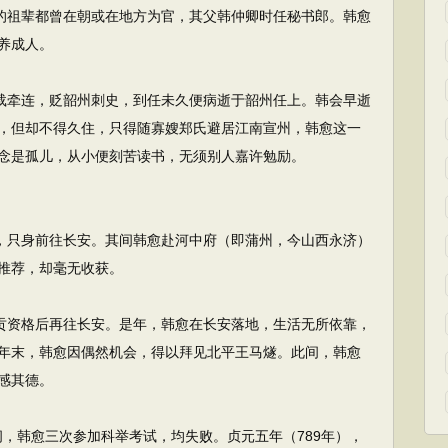
的祖辈都曾在朝或在地方为官，其父韩仲卿时任秘书郎。韩愈
养成人。
载牵连，贬韶州刺史，到任未久便病逝于韶州任上。韩会早逝
，但却不得久住，只得随寡嫂郑氏避居江南宣州，韩愈这一
念是孤儿，从小便刻苦读书，无须别人嘉许勉励。
，只身前往长安。其间韩愈赴河中府（即蒲州，今山西永济）
推荐，却毫无收获。
贡资格后再往长安。是年，韩愈在长安落地，生活无所依靠，
年末，韩愈因偶然机会，得以拜见北平王马燧。此间，韩愈
感其德。
间，韩愈三次参加科举考试，均失败。贞元五年（789年），