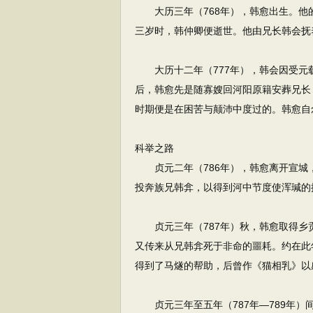
大历三年（768年），韩愈出生。他
三岁时，韩仲卿便逝世。他由兄长韩会抚
大历十二年（777年），韩会因受元
后，韩愈先是随寡嫂回河阳原籍安葬兄长
时期便是在困苦与颠沛中度过的。韩愈自
科举之路
贞元二年（786年），韩愈离开宣城
投奔族兄韩弇，以得到河中节度使浑瑊的
贞元三年（787年）秋，韩愈取得乡
又传来从兄韩弇死于非命的噩耗。约在此
得到了马燧的帮助，后曾作《猫相乳》以
贞元三年至五年（787年—789年）