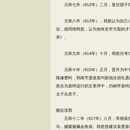
元和七年（812年）二月，复任国子
元和八年（813年），韩愈认为自己
后，很同情韩愈，认为他有史学方面的才
录》。
元和九年（814年）十月，韩愈任考
元和十年（815年）正月，晋升为中
陵掾曹时，荆南节度使裴均留他住宿礼遇
愈在为裴锷送行的文章序中，仍称呼裴锷
太子右庶子。
随征淮西
元和十二年（817年）八月，宰相裴
马，赐紫服佩金鱼袋。韩愈曾建议裴度派