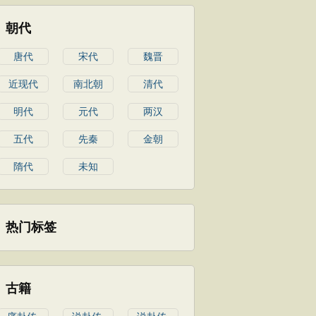
朝代
唐代
宋代
魏晋
近现代
南北朝
清代
明代
元代
两汉
五代
先秦
金朝
隋代
未知
热门标签
古籍