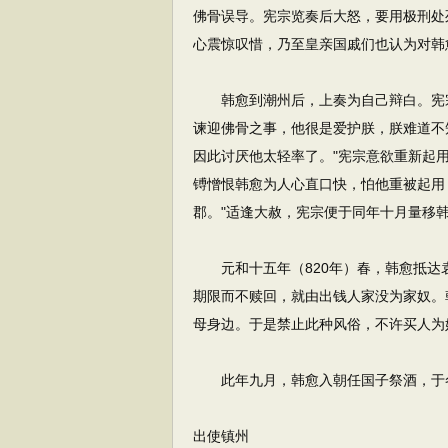
佛骨误导。宪宗览奏后大怒，要用极刑处
心震惊叹惜，乃至皇亲国戚们也认为对韩
韩愈到潮州后，上奏为自己辩白。宪宗
谏迎佛骨之事，他很是爱护朕，朕难道不
因此讨厌他太轻率了。"宪宗意欲重新起
镈憎恨韩愈为人心直口快，怕他重被起用
郡。"适逢大赦，宪宗便于同年十月量移
元和十五年（820年）春，韩愈抵达
期限而不赎回，就由出钱人家没为家奴。
母身边。于是禁止此种风俗，不许买人为
此年九月，韩愈入朝任国子祭酒，于
出使镇州