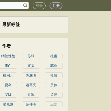
登录
注册
最新标签
作者
纳兰性德
苏轼
杜甫
李白
岑参
韩愈
柳宗元
陶渊明
杜牧
贾岛
诸葛亮
贯休
罗隐
许浑
孟郊
晏几道
范仲淹
王勃