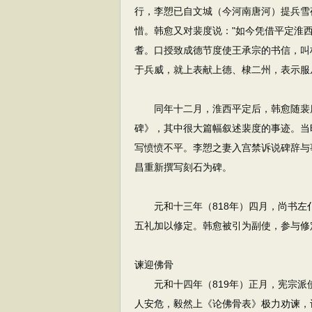
行，李愬已自文城（今河南唐河）提兵雪
惜。韩愈又对裴度说："如今凭借平定淮
耆。口授致成德节度使王承宗的书信，叫
于兵威，就上表献上德、棣二州，表示服
同年十二月，淮西平定后，韩愈随裴度
碑》，其中很大篇幅叙述裴度的事迹。当
写愤愤不平。李愬之妻入宫禁诉说碑辞与
昌重新撰写刻石为碑。
元和十三年（818年）四月，尚书左
五礼加以修定。韩愈被引为副使，参与修
谏迎佛骨
元和十四年（819年）正月，宪宗派
人安危，毅然上《论佛骨表》极力劝谏，