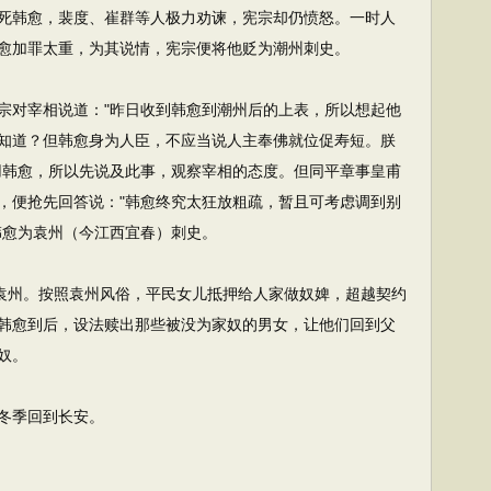
死韩愈，裴度、崔群等人极力劝谏，宪宗却仍愤怒。一时人
愈加罪太重，为其说情，宪宗便将他贬为潮州刺史。
对宰相说道："昨日收到韩愈到潮州后的上表，所以想起他
知道？但韩愈身为人臣，不应当说人主奉佛就位促寿短。朕
用韩愈，所以先说及此事，观察宰相的态度。但同平章事皇甫
，便抢先回答说："韩愈终究太狂放粗疏，暂且可考虑调到别
韩愈为袁州（今江西宜春）刺史。
袁州。按照袁州风俗，平民女儿抵押给人家做奴婢，超越契约
韩愈到后，设法赎出那些被没为家奴的男女，让他们回到父
奴。
冬季回到长安。