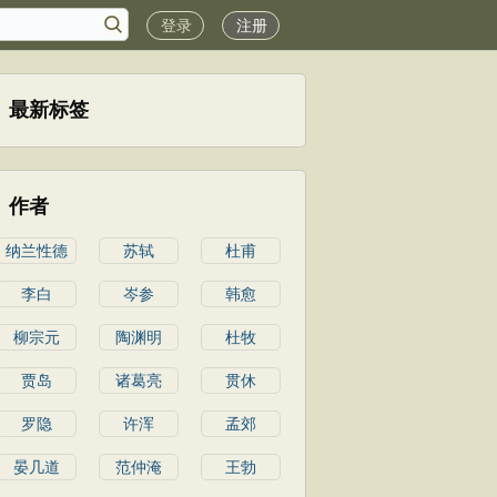
登录
注册
最新标签
作者
纳兰性德
苏轼
杜甫
李白
岑参
韩愈
柳宗元
陶渊明
杜牧
贾岛
诸葛亮
贯休
罗隐
许浑
孟郊
晏几道
范仲淹
王勃