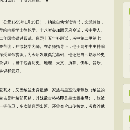
为后世的一个研究焦点。 ▲
元1655年1月19日），纳兰自幼饱读诗书，文武兼修，
荐给内阁学士徐乾学。十八岁参加顺天府乡试，考中举人。
二年因病错过殿试。康熙十五年补殿试，考中第二甲第七
奋苦读，拜徐乾学为师。在名师指导下，他于两年中主持编
深受皇帝赏识，为今后发展奠定基础。他还把自己熟读经史
杂识》，当中包含历史、地理、天文、历算、佛学、音乐、
学识和爱好。
爱其才，又因纳兰出身显赫，家族与皇室沾亲带故（纳兰的
台吉是叶赫部贝勒，其妹孟古格格即是皇太极生母），故被
一等侍卫，多次随康熙出巡。还曾奉旨出使梭龙，考察沙俄