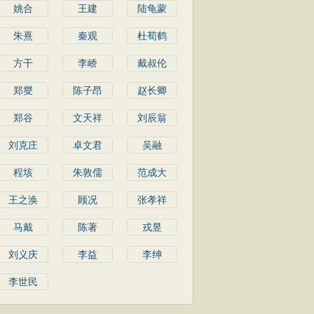
姚合
王建
陆龟蒙
朱熹
秦观
杜荀鹤
方干
李峤
戴叔伦
郑燮
陈子昂
赵长卿
郑谷
文天祥
刘辰翁
刘克庄
卓文君
吴融
程垓
朱敦儒
范成大
王之涣
顾况
张孝祥
马戴
陈著
戎昱
刘义庆
李益
李绅
李世民