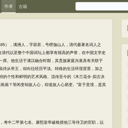
作者
古籍
1685），满洲人，字容若，号楞伽山人，清代最著名词人之
"在清代以至整个中国词坛上都享有很高的声誉，在中国文学史
一席。他生活于满汉融合时期，其贵族家庭兴衰具有关联于
虽侍从帝王，却向往经历平淡。特殊的生活环境背景，加之
特的个性和鲜明的艺术风格。流传至今的《木兰花令·拟古决
悲画扇？等闲变却故人心，却道故人心易变。"富于意境，是其
，考中二甲第七名。康熙皇帝破格授他三等侍卫的官职，以