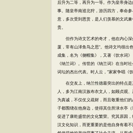
后升为二等，再升为一等。作为皇帝身边
事。随皇帝南巡北狩，游历四方，奉命参
意，多次受到恩赏，是人们羡慕的文武兼
贵。
但作为诗文艺术的奇才，他在内心深处
厦，常有山泽鱼鸟之思"。他诗文均很出
成集，名为《侧帽集》，又著《饮水词》
《纳兰词》。传世的《纳兰词》在当时社
词坛的杰出代表。时人云，"家家争唱《
在交友上，纳兰性德最突出的特点是其
人，多为江南汉族布衣文人，如顾贞观、
为真诚，不仅仗义疏财，而且敬重他们的
子都围绕在他身边，使得其住所渌水亭（
促进了康乾盛世的文化繁荣。究其原因，
汉文化知识，而更重要的是他自身有着不