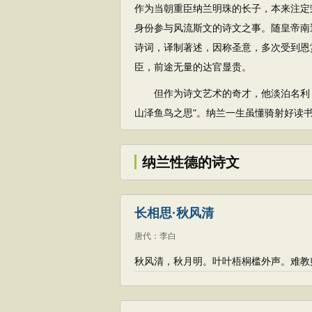
作为当朝重臣纳兰明珠的长子，本来注定
身份参与风流斯文的诗文之事。随皇帝南
诗词，译制著述，因称圣意，多次受到恩
臣，前途无量的达官显贵。
但作为诗文艺术的奇才，他淡泊名利，
山泽鱼鸟之思"。纳兰一生虽懂骑射好读
纳兰性德的诗文
长相思·秋风清
唐代
：
李白
秋风清，秋月明。叶叶梧桐槛外声。难教