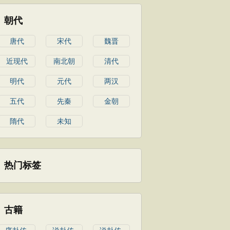
朝代
唐代
宋代
魏晋
近现代
南北朝
清代
明代
元代
两汉
五代
先秦
金朝
隋代
未知
热门标签
古籍