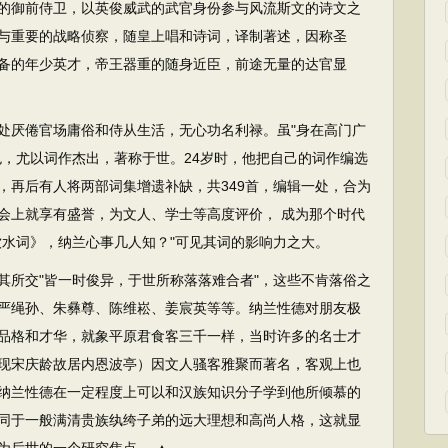
的御前侍卫，以英俊威武的武官身份参与风流斯文的诗文之
与重要的战略侦察，随皇上唱和诗词，译制著述，因称圣
备的年少英才，帝王器重的随身近臣，前途无量的达官显
厌倦官场庸俗和侍从生活，无心功名利禄。虽"身在高门广
色，尤以词作杰出，著称于世。24岁时，他把自己的词作编选
，再后有人将两部词集增遗补缺，共349首，编辑一处，合为
会上就享有盛誉，为文人、学士等高度评价， 成为那个时代
饮水词》，纳兰心事几人知？"可见其词的影响力之大。
所交"皆一时俊异，于世所称落落难合者"，这些不肯落俗之
严绳孙、朱彝尊、陈维崧、姜宸英等等。纳兰性德对朋友极
品格和才华，就象平原君食客三千一样，当时许多的名士才
现宋庆龄故居内恩波亭）因文人骚客雅聚而著名，客观上也
纳兰性德在一定程度上可以和汉族知识分子学到他所倾慕的
同于一般满清贵族纨绔子弟的远大理想和高尚人格，这就显