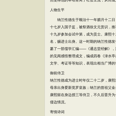
然使得他的举动背离了社会主流，从而成
人物生平
纳兰性德生于顺治十一年腊月十二日（公
十七岁入国子监，被祭酒徐文元赏识，推
十九岁参加会试中第，成为贡士。康熙十
名，赐进士出身。这一时期的纳兰性德发
纂了一部儒学汇编——《通志堂经解》，
的见闻感悟整理成文，编成四卷《渌水亭
文学、考证等等知识，表现出相当广博的
御前侍卫
纳兰性德成为进士时年仅二十二岁，康熙
母亲出身爱新觉罗皇族；纳兰的曾祖父金
康熙留在身边授三等侍卫，不久后晋升为
侵边情况。
寄情诗词