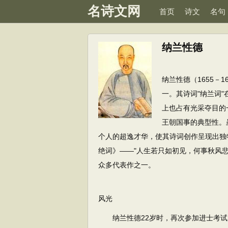
名诗文网
首页
诗文
名句
纳兰性德
纳兰性德（1655－
一。其诗词"纳兰词
上也占有光采夺目的
王朝国事的典型性。
个人的超逸才华，使其诗词创作呈现出独
绝词》——"人生若只如初见，何事秋风
众多代表作之一。
风光
纳兰性德22岁时，再次参加进士考试