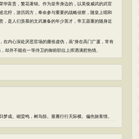
荣华富贵，繁花著锦。作为皇帝身边的，以英俊威武的武官
巡北狩，游历四方，奉命参与重要的战略侦察，随皇上唱和
赏，是人们羡慕的文武兼备的年少英才，帝王器重的随身近
在内心深处厌恶官场的庸俗虚伪，虽"身在高门广厦，常有
书，却并不能在一等侍卫的御前职位上挥洒满腔热情。
归梦成。砌蛩鸣，树鸟惊。塞雁行行天际横。偏伤旅客情。