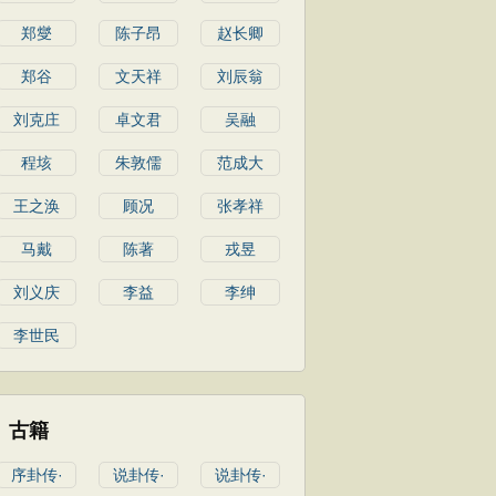
郑燮
陈子昂
赵长卿
郑谷
文天祥
刘辰翁
刘克庄
卓文君
吴融
程垓
朱敦儒
范成大
王之涣
顾况
张孝祥
马戴
陈著
戎昱
刘义庆
李益
李绅
李世民
古籍
序卦传·
说卦传·
说卦传·