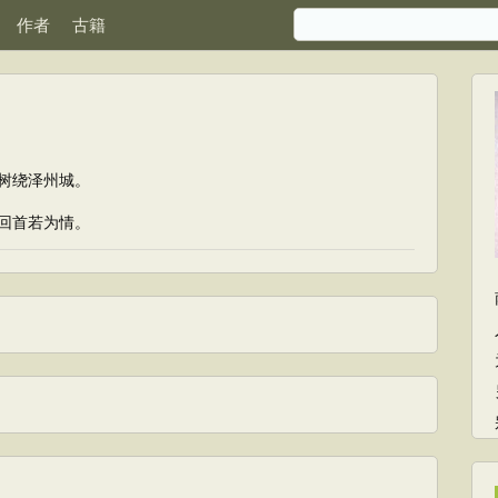
作者
古籍
树绕泽州城。
回首若为情。