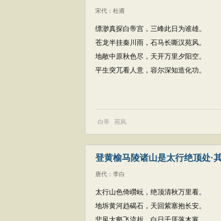
宋代
：
杜甫
缥渺真探白帝宫，三峰此日为谁雄。
苍龙半挂秦川雨，石马长嘶汉苑风。
地敞中原秋色尽，天开万里夕阳空。
平生突兀看人意，容尔深知造化功。
白帝
苑风
登黄榆马陵诸山是太行绝顶处·
唐代
：
李白
太行山色倚巑岏，绝顶清秋万里看。
地坼黄河趋碣石，天回紫塞抱长安。
悲风大壑飞流折，白日千厓落木寒。