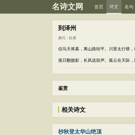
名诗文网
诗文
首页
名句
到泽州
唐代
：
杜甫
信马天将暮，离山路转平。川萦太行驿，
落日翻旗影，长风送鼓声。孤云在天际，
鉴赏
相关诗文
杪秋登太华山绝顶