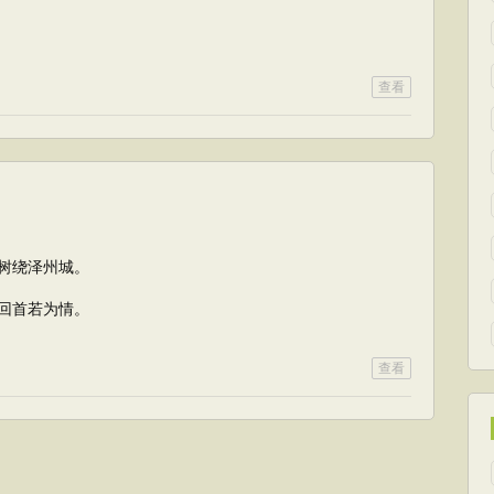
查看
树绕泽州城。
回首若为情。
查看