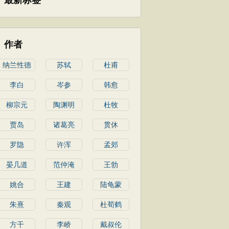
最新标签
作者
纳兰性德
苏轼
杜甫
李白
岑参
韩愈
柳宗元
陶渊明
杜牧
贾岛
诸葛亮
贯休
罗隐
许浑
孟郊
晏几道
范仲淹
王勃
姚合
王建
陆龟蒙
朱熹
秦观
杜荀鹤
方干
李峤
戴叔伦