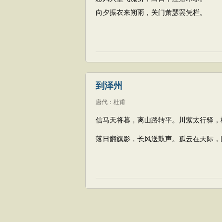
向夕振衣来朔雨，关门萧瑟罢凭栏。
到泽州
唐代
：
杜甫
信马天将暮，离山路转平。川萦太行驿，
落日翻旗影，长风送鼓声。孤云在天际，