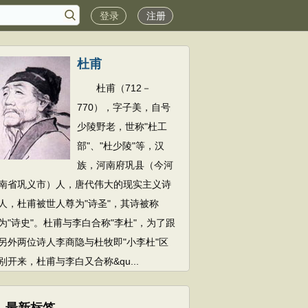
登录
注册
杜甫
杜甫（712－
770），字子美，自号
少陵野老，世称"杜工
部"、"杜少陵"等，汉
族，河南府巩县（今河
南省巩义市）人，唐代伟大的现实主义诗
人，杜甫被世人尊为"诗圣"，其诗被称
为"诗史"。杜甫与李白合称"李杜"，为了跟
另外两位诗人李商隐与杜牧即"小李杜"区
别开来，杜甫与李白又合称&qu...